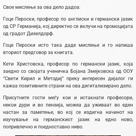
Свое мислење за ова дело дадоа:
Гоце Пероски, професор по англиски и германски јазик
од СР Германија, кој директно се вклучи на промоцијата
од градот Дизелдорф.
Гоце Пероски исто така даде мислење и го напиша
вториот предговор за книгата.
Кети Христовска, професор по германски јазик, која
заедно со својата ученичка Бојана Змејковска од ООУ
“Свети Кирил и Методиј“ преку интересен дијалог ги
кажаа позитивните страни на ова дигитализирано дело.
Присутните гости меѓу кои и истакнати професори,
некои дури и во пензија, можеа да уживаат во еден
настан за паметење, во кој се издигна начинот на
изучување на германскиот јазик на едно ново,
попривлечно и поедноставно ниво.