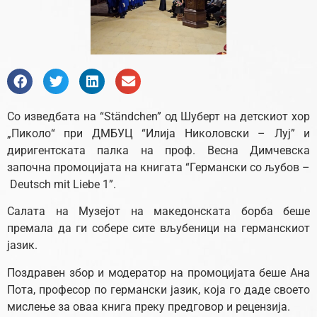
Со изведбата на “Ständchen” од Шуберт на детскиот хор
„Пиколо“ при ДМБУЦ “Илија Николовски – Луј” и
диригентската палка на проф. Весна Димчевска
започна промоцијата на книгата “Германски со љубов –
Deutsch mit Liebe 1”.
Салата на Музејот на македонската борба беше
премала да ги собере сите вљубеници на германскиот
јазик.
Поздравен збор и модератор на промоцијата беше Ана
Пота, професор по германски јазик, која го даде своето
мислење за оваа книга преку предговор и рецензија.